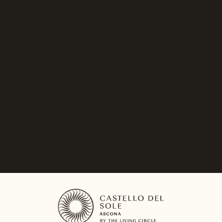
Classic Junior Suite avec
balcon
45 à 60m2, jusqu'à trois hôtes
VOIR LA CHAMBRE