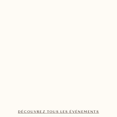
ÉVÉNEMENT CULINAIRE
Déjeuner du week-end à la
Locanda Barbarossa
Locanda Barbarossa
Un déjeuner exclusif pour le week-end
EN SAVOIR PLUS
DÉCOUVREZ TOUS LES ÉVÉNEMENTS