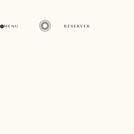
MENU
RÉSERVER
Nous sommes ravis de voir que vous êtes intéressé(e)
par notre newsletter. Inscrivez-vous pour recevoir
régulièrement des nouvelles passionnantes, des mises
à jour intéressantes et des offres exclusives.
Si un jour vous ne souhaitez plus recevoir nos emails,