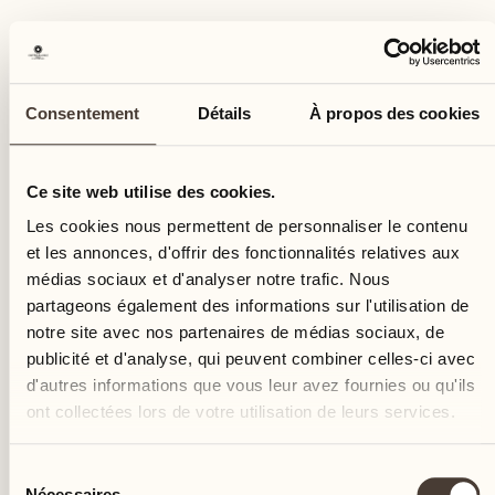
CANTINA ALLA MAGGIA, ASCONA
Des grands crus de notre
Consentement
Détails
À propos des cookies
domaine viticole
Ce site web utilise des cookies.
Sur une surface viticole de 11,5 hectares, la
Les cookies nous permettent de personnaliser le contenu
Cantina alla Maggia produit une sélection
et les annonces, d'offrir des fonctionnalités relatives aux
représentative de vins. L’offre s’étend du
médias sociaux et d'analyser notre trafic. Nous
merlot traditionnel au cépage autochtone
partageons également des informations sur l'utilisation de
bondola, en passant par les vins très
notre site avec nos partenaires de médias sociaux, de
convoités élevés en fûts de barrique.
publicité et d'analyse, qui peuvent combiner celles-ci avec
NOTRE VIN
d'autres informations que vous leur avez fournies ou qu'ils
ont collectées lors de votre utilisation de leurs services.
Sélection
Nécessaires