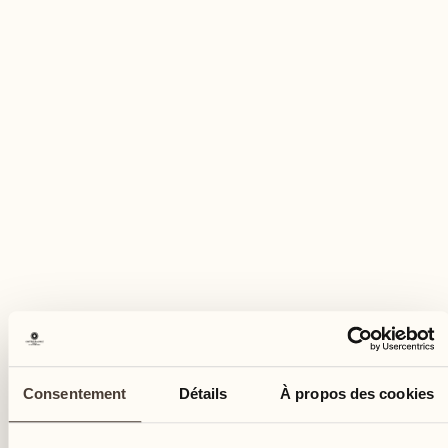
Nous sommes fiers que nos établissements soient
Consentement
Détails
À propos des cookies
certifiés esg2go, ce qui témoigne de notre
engagement en faveur de la durabilité, de la