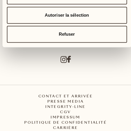
Autoriser la sélection
Castello del Sole Beach Resort & SPA
Via Muraccio 142
CH – 6612 Ascona
Refuser
+41 91 791 02 02
info@castellodelsole.com
CONTACT ET ARRIVÉE
PRESSE MEDIA
INTEGRITY-LINE
CGV
IMPRESSUM
POLITIQUE DE CONFIDENTIALITÉ
CARRIÈRE