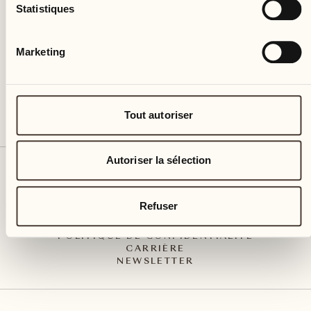
Via Muraccio 142
Statistiques
CH – 6612 Ascona
+41 91 791 02 02
info@castellodelsole.com
Marketing
Tout autoriser
Autoriser la sélection
CONTACT ET ARRIVÉE
PRESSE MEDIA
INTEGRITY-LINE
Refuser
CGV
IMPRESSUM
POLITIQUE DE CONFIDENTIALITÉ
CARRIÈRE
NEWSLETTER