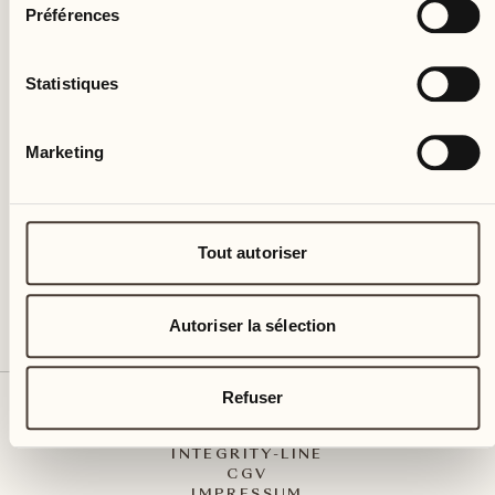
Préférences
Statistiques
Castello del Sole Beach Resort & SPA
Via Muraccio 142
Marketing
CH – 6612 Ascona
+41 91 791 02 02
info@castellodelsole.com
Tout autoriser
Autoriser la sélection
Refuser
CONTACT ET ARRIVÉE
PRESSE MEDIA
INTEGRITY-LINE
CGV
IMPRESSUM