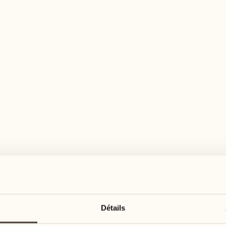
n large éventail d'activités pour tous les goû
août
août
17
24
3
2
lundi
lundi
18
25
5
3
Détails
mardi
mardi