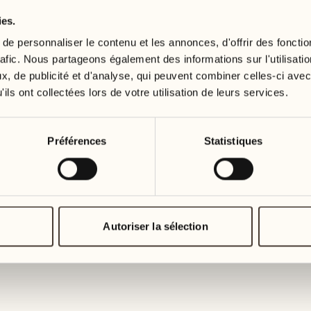
ies.
19
26
3
2
mercredi
mercredi
e personnaliser le contenu et les annonces, d'offrir des fonctio
rafic. Nous partageons également des informations sur l'utilisati
, de publicité et d'analyse, qui peuvent combiner celles-ci avec
20
27
2
1
ils ont collectées lors de votre utilisation de leurs services.
jeudi
jeudi
21
28
Préférences
Statistiques
5
5
vendredi
vendredi
22
29
3
4
samedi
samedi
Autoriser la sélection
23
30
1
3
dimanche
dimanche