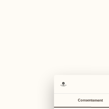
U
août
août
03
10
lundi
lundi
04
11
Consentement
mardi
mardi