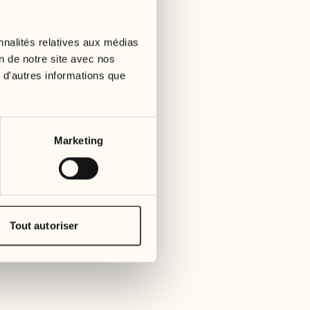
01
mardi
09
3
mer
nnalités relatives aux médias
02
1
on de notre site avec nos
mercredi
 d'autres informations que
10
1
jeudi
03
jeudi
11
Marketing
3
vendre
04
2
vendredi
12
4
same
05
Tout autoriser
2
samedi
13
2
dima
06
1
dimanche