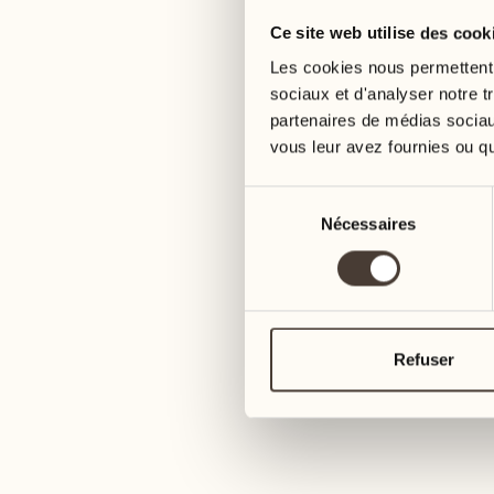
Ce site web utilise des cook
05
12
mercredi
mercredi
Les cookies nous permettent d
sociaux et d'analyser notre t
partenaires de médias sociaux
06
13
vous leur avez fournies ou qu'
jeudi
jeudi
Sélection
07
14
Nécessaires
du
vendredi
vendredi
consentement
08
15
4
samedi
samedi
Refuser
09
16
2
dimanche
dimanche