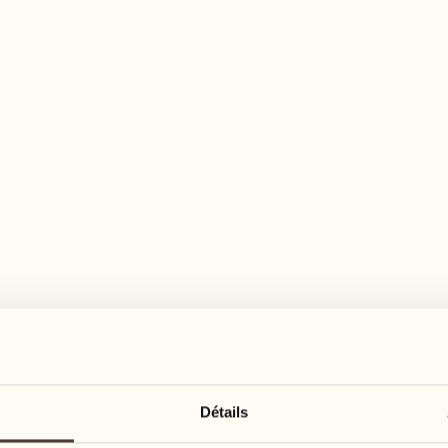
n large éventail d'activités pour tous les goû
août
août
17
24
3
2
lundi
lundi
18
25
5
3
Détails
mardi
mardi