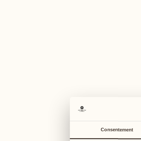
U
août
août
03
10
lundi
lundi
04
11
Consentement
mardi
mardi