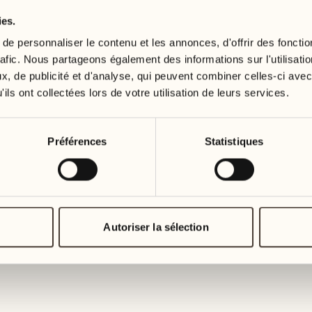
ies.
19
26
3
2
mercredi
mercredi
e personnaliser le contenu et les annonces, d'offrir des fonctio
rafic. Nous partageons également des informations sur l'utilisati
, de publicité et d'analyse, qui peuvent combiner celles-ci avec
20
27
2
1
ils ont collectées lors de votre utilisation de leurs services.
jeudi
jeudi
21
28
Préférences
Statistiques
5
5
vendredi
vendredi
22
29
3
4
samedi
samedi
Autoriser la sélection
23
30
1
3
dimanche
dimanche