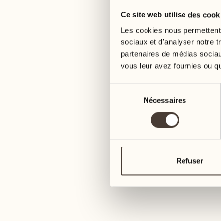
Ce site web utilise des cook
05
12
mercredi
mercredi
Les cookies nous permettent d
sociaux et d'analyser notre t
partenaires de médias sociaux
06
13
vous leur avez fournies ou qu'
jeudi
jeudi
Sélection
07
14
Nécessaires
du
6
vendredi
vendredi
consentement
08
15
4
samedi
samedi
Refuser
09
16
2
dimanche
dimanche