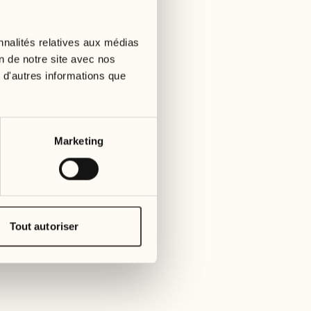
01
mardi
09
3
mer
nnalités relatives aux médias
02
1
on de notre site avec nos
mercredi
 d'autres informations que
10
1
jeudi
03
jeudi
11
Marketing
3
vendre
04
2
vendredi
12
4
same
05
Tout autoriser
2
samedi
13
2
dima
06
1
dimanche