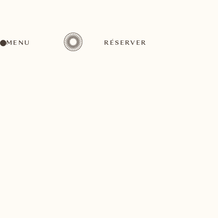
MENU
RÉSERVER
Un large éventail d'activités pour tous les goûts
septembre
25
3