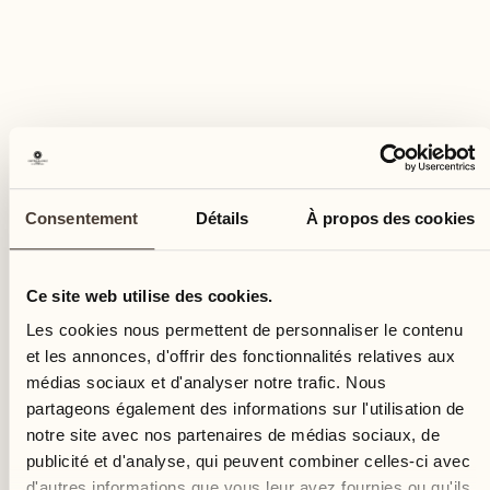
VACANCES DÉTENDUES
Relaxation profonde avec
Sabine Kauker
SPA & Beauty
Consentement
Détails
À propos des cookies
Découvrez les traitements exclusifs de Sabine
Kauker
Ce site web utilise des cookies.
Les cookies nous permettent de personnaliser le contenu
EN SAVOIR PLUS
et les annonces, d'offrir des fonctionnalités relatives aux
médias sociaux et d'analyser notre trafic. Nous
partageons également des informations sur l'utilisation de
notre site avec nos partenaires de médias sociaux, de
publicité et d'analyse, qui peuvent combiner celles-ci avec
26
d'autres informations que vous leur avez fournies ou qu'ils