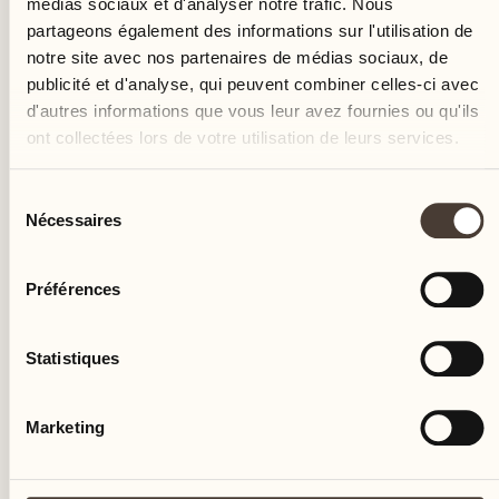
médias sociaux et d'analyser notre trafic. Nous
partageons également des informations sur l'utilisation de
notre site avec nos partenaires de médias sociaux, de
publicité et d'analyse, qui peuvent combiner celles-ci avec
d'autres informations que vous leur avez fournies ou qu'ils
ont collectées lors de votre utilisation de leurs services.
DANS LA NATURE
Sélection
Nécessaires
du
Observations d'oiseaux
consentement
Préférences
Parc du Resort
Sur les traces des oiseaux
Statistiques
EN SAVOIR PLUS
Marketing