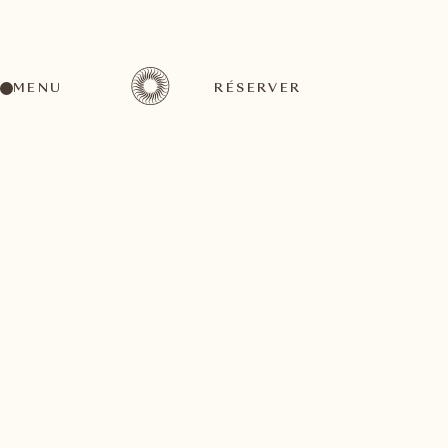
MENU
RÉSERVER
Un large éventail d'activités pour tous les goûts
octobre
14
1