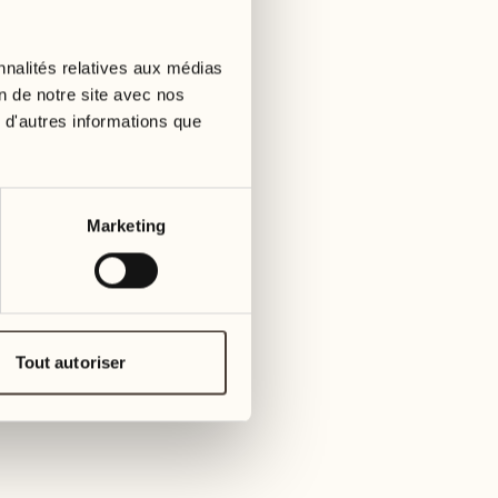
11
18
mercredi
mercr
nnalités relatives aux médias
neys Shetland est idéale pour les petits enfants
on de notre site avec nos
 d'autres informations que
12
19
jeudi
jeudi
13
20
Marketing
vendredi
ven
14
21
samedi
same
Tout autoriser
15
22
dimanche
dim