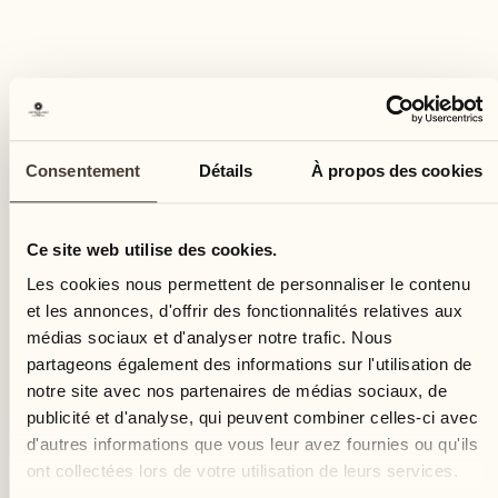
Nuits incluses
2
Consentement
Détails
À propos des cookies
Prix
En chambre double à partir de CHF 1'210.- par
Ce site web utilise des cookies.
personne , upgrade selon disponibilité
Les cookies nous permettent de personnaliser le contenu
DEMANDER PLUS D'INFORMATION
et les annonces, d'offrir des fonctionnalités relatives aux
médias sociaux et d'analyser notre trafic. Nous
Réserver maintenant
partageons également des informations sur l'utilisation de
notre site avec nos partenaires de médias sociaux, de
publicité et d'analyse, qui peuvent combiner celles-ci avec
d'autres informations que vous leur avez fournies ou qu'ils
ont collectées lors de votre utilisation de leurs services.