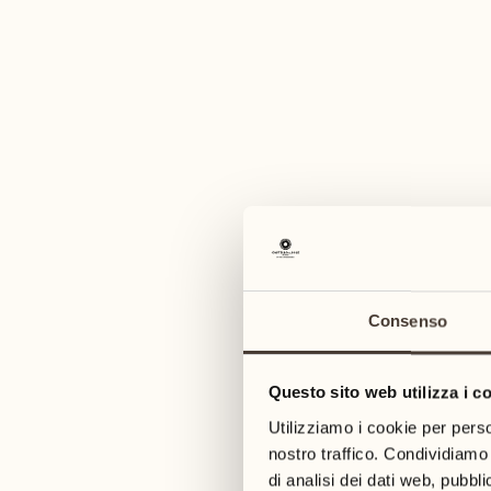
Chef Concierge
Dal 1998
AGGIUNGA IL CONTATTO
Consenso
Mattias Roock
Questo sito web utilizza i c
Utilizziamo i cookie per perso
Executive Chef
nostro traffico. Condividiamo 
Dal 2017
di analisi dei dati web, pubbl