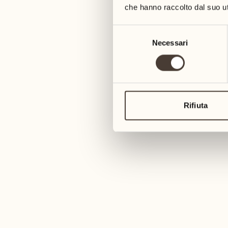
che hanno raccolto dal suo uti
Selezione
Necessari
del
consenso
AGGIUNGA IL CONTATTO
Rifiuta
Sergio Bassi
Maître Locanda Barbaross
Da 2011