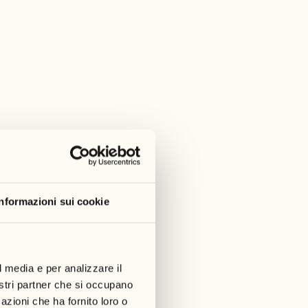
Vicedirettore F&B & Events
Dal 2022
AGGIUNGA IL CONTATTO
Informazioni sui cookie
Leopold Ott
l media e per analizzare il
Capo cuoco Locanda Barbarossa
nostri partner che si occupano
Dal 2018
azioni che ha fornito loro o