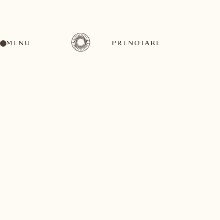
MENU
PRENOTARE
Che sia alla ricerca di vacanze rilassanti, attive o
creative, nel nostro Resort troverà l'attività che fa più
per lei.