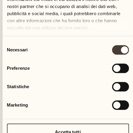
nostri partner che si occupano di analisi dei dati web,
pubblicità e social media, i quali potrebbero combinarle
con altre informazioni che ha fornito loro o che hanno
raccolto dal suo utilizzo dei loro servizi.
Selezione
Necessari
del
consenso
Giro delle isole con sosta a Santa
Caterina del Sasso
Preferenze
Statistiche
SCOPRA DI PIÙ
Marketing
Accetta tutti