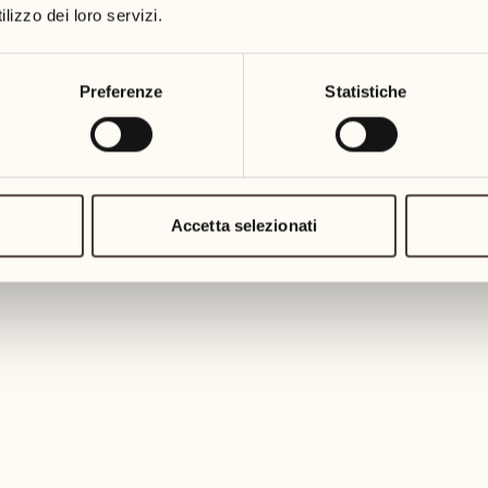
lizzo dei loro servizi.
Preferenze
Statistiche
trasportare dai sapori
DI PIÙ
Accetta selezionati
LLA NOSTRA TENUTA
tazione di vini della Cantina all
antina alla Maggia, parco del Resort
 nostri vini
farm-to-table
durante una degustazione ne
DI PIÙ