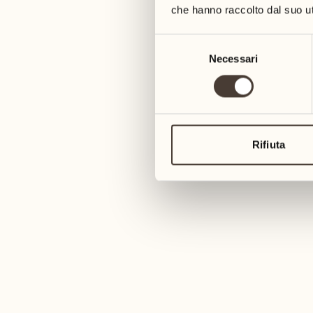
che hanno raccolto dal suo uti
Al Parco
Selezione
Necessari
del
Si lasci 
consenso
SCOPRA 
Rifiuta
14
VINO DE
ven
Degus
Apecar C
Assaggi i
SCOPRA 