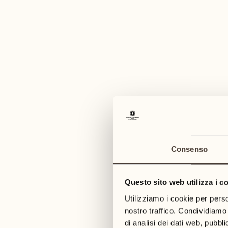
Consenso
Questo sito web utilizza i c
11
Utilizziamo i cookie per perso
EVENTO 
nostro traffico. Condividiamo 
mar
di analisi dei dati web, pubbl
Grigl