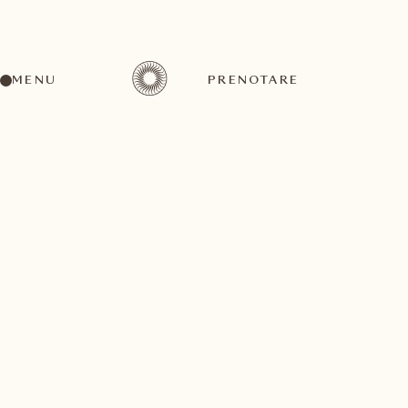
MENU
PRENOTARE
Un'ampia gamma di attività per ogni gusto ed
esigenza
settembre