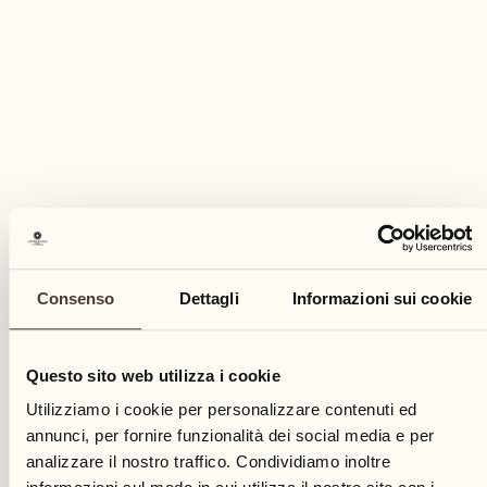
EVENTO CULINARIO
Cocktail o'Clock con Giovanna
Consenso
Dettagli
Informazioni sui cookie
Pool Bar
Scopra l'arte di creare cocktail perfetti con
Questo sito web utilizza i cookie
ingredienti freschi di giardino con Giovanna
Utilizziamo i cookie per personalizzare contenuti ed
SCOPRA DI PIÙ
annunci, per fornire funzionalità dei social media e per
analizzare il nostro traffico. Condividiamo inoltre