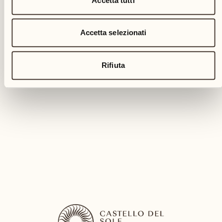
Accetta tutti
Accetta selezionati
EVENTO CULINARIO
Il pranzo del weekend alla
Rifiuta
Locanda Barbarossa
Locanda Barbarossa
Un pranzo esclusivo per il fine settimana
SCOPRA DI PIÙ