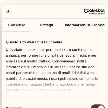
16 agosto - 17 ottobre 2026
Notti incluse
Consenso
Dettagli
Informazioni sui cookie
5
Questo sito web utilizza i cookie
Prezzo
Utilizziamo i cookie per personalizzare contenuti ed
annunci, per fornire funzionalità dei social media e per
In camera doppia da CHF 2'125.- per persona
analizzare il nostro traffico. Condividiamo inoltre
informazioni sul modo in cui utilizza il nostro sito con i
RICHIEDA MAGGIORI INFORMAZIONI
nostri partner che si occupano di analisi dei dati web,
pubblicità e social media, i quali potrebbero combinarle
Prenoti ora
con altre informazioni che ha fornito loro o che hanno
raccolto dal suo utilizzo dei loro servizi.
Selezione