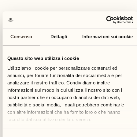
Notti incluse
2
Consenso
Dettagli
Informazioni sui cookie
Prezzo
Questo sito web utilizza i cookie
In camera doppia da CHF 1'210.- per persona,
Utilizziamo i cookie per personalizzare contenuti ed
upgrade secondo disponibilità
annunci, per fornire funzionalità dei social media e per
analizzare il nostro traffico. Condividiamo inoltre
RICHIEDA MAGGIORI INFORMAZIONI
informazioni sul modo in cui utilizza il nostro sito con i
Prenoti ora
nostri partner che si occupano di analisi dei dati web,
pubblicità e social media, i quali potrebbero combinarle
con altre informazioni che ha fornito loro o che hanno
raccolto dal suo utilizzo dei loro servizi.
Selezione