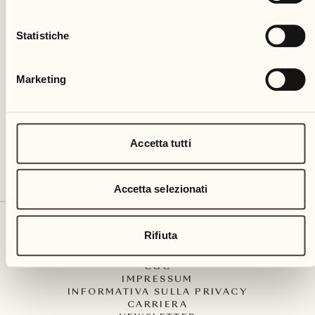
Statistiche
Castello del Sole Beach Resort & SPA
Via Muraccio 142
CH – 6612 Ascona
Marketing
+41 91 791 02 02
info@castellodelsole.com
Accetta tutti
Accetta selezionati
CONTATTO E ARRIVO
Rifiuta
PRESS MEDIA
INTEGRITY-LINE
CGC
IMPRESSUM
INFORMATIVA SULLA PRIVACY
CARRIERA