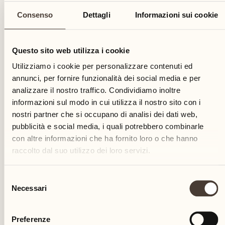
Consenso
Dettagli
Informazioni sui cookie
Questo sito web utilizza i cookie
Utilizziamo i cookie per personalizzare contenuti ed
annunci, per fornire funzionalità dei social media e per
analizzare il nostro traffico. Condividiamo inoltre
informazioni sul modo in cui utilizza il nostro sito con i
nostri partner che si occupano di analisi dei dati web,
Fino alla metà degli anni '80 del secolo scorso, la
pubblicità e social media, i quali potrebbero combinarle
produzione agricola avviene in modo tradizionale -
con altre informazioni che ha fornito loro o che hanno
lavorazione dei campi, viticoltura, frutticoltura,
raccolto dal suo utilizzo dei loro servizi.
allevamento di mucche, polli, e maiali
Selezione
Necessari
del
consenso
Preferenze