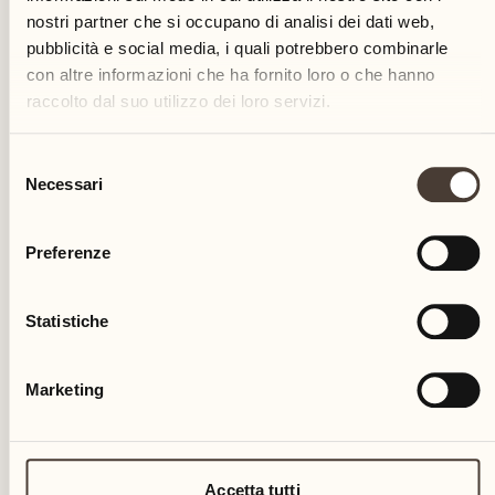
nostri partner che si occupano di analisi dei dati web,
pubblicità e social media, i quali potrebbero combinarle
con altre informazioni che ha fornito loro o che hanno
raccolto dal suo utilizzo dei loro servizi.
Selezione
Necessari
del
consenso
L’attività si svolge in piccoli gruppi (massimo 6
Preferenze
partecipanti) ed è adatta a partecipanti a partire dagli
8 anni.
Statistiche
Marketing
Accetta tutti