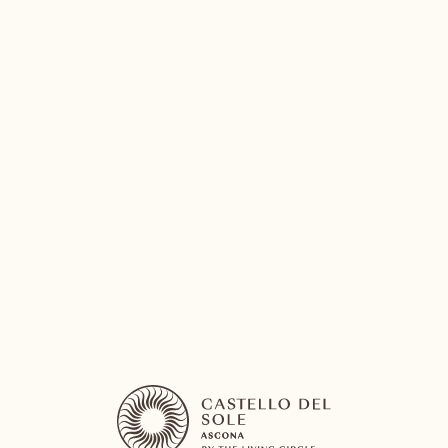
Otter - bici elettrica d'acqua
Pedalare sull’acqua in totale libertà e sicurezza
VIVERE QUESTA ESPERIENZA