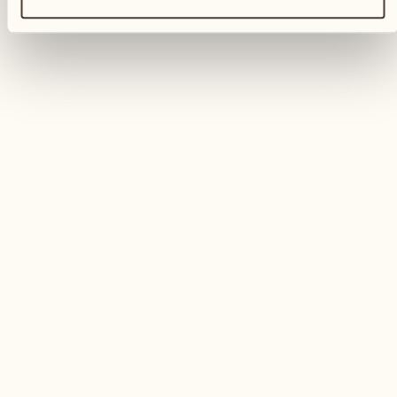
Otter - bici elettrica d'acqua
Pedalare sull’acqua in totale libertà e sicurezza
VIVERE QUESTA ESPERIENZA