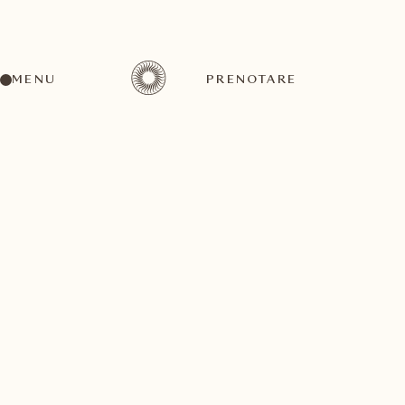
MENU
PRENOTARE
Un'ampia gamma di attività per ogni gusto ed
esigenza
agosto