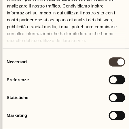
analizzare il nostro traffico. Condividiamo inoltre
informazioni sul modo in cui utilizza il nostro sito con i
nostri partner che si occupano di analisi dei dati web,
pubblicità e social media, i quali potrebbero combinarle
con altre informazioni che ha fornito loro o che hanno
raccolto dal suo utilizzo dei loro servizi.
TOP EVENTS
Selezione
Necessari
del
Indian Chef’s Table
consenso
Preferenze
Tavolo Carpino
Giorno 1
Statistiche
Un raffinato viaggio culinario neo-indiano
SCOPRA DI PIÙ
Marketing