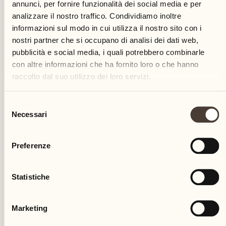
annunci, per fornire funzionalità dei social media e per
analizzare il nostro traffico. Condividiamo inoltre
informazioni sul modo in cui utilizza il nostro sito con i
nostri partner che si occupano di analisi dei dati web,
pubblicità e social media, i quali potrebbero combinarle
con altre informazioni che ha fornito loro o che hanno
raccolto dal suo utilizzo dei loro servizi.
VACANZE RILASSANTI
Selezione
Necessari
del
Rilassamento profondo con
consenso
Sabine Kauker
Preferenze
SPA & Beauty
Statistiche
Scopra i trattamenti esclusivi di Sabine Kauker
SCOPRA DI PIÙ
Marketing