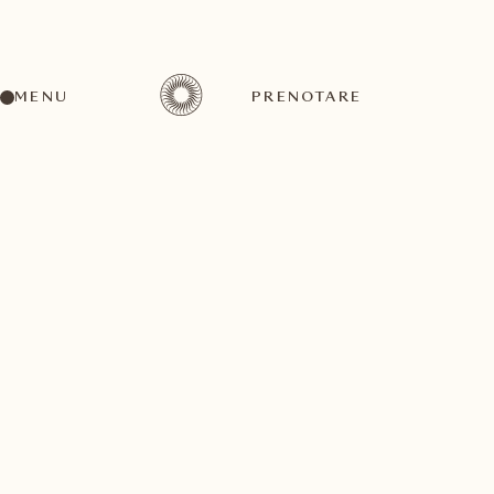
MENU
PRENOTARE
Un'ampia gamma di attività per ogni gusto ed
esigenza
ottobre