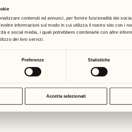
ookie
23
30
Cucina della Locanda Barbarossa
1
1
mercoledì
mercoledì
nalizzare contenuti ed annunci, per fornire funzionalità dei socia
Visita il regno di Mattias Roock e
inoltre informazioni sul modo in cui utilizza il nostro sito con i 
icità e social media, i quali potrebbero combinarle con altre inform
ottobre
24
SCOPRA DI PIÙ
lizzo dei loro servizi.
giovedì
01
giovedì
25
Preferenze
Statistiche
2
3
venerdì
EVENTO CULINARIO
02
venerdì
Cocktail o'Clock co
26
2
4
sabato
03
Accetta selezionati
La Spiaggia
sabato
27
1
2
Scopra l'arte di creare cocktail per
domenica
04
SCOPRA DI PIÙ
domenica