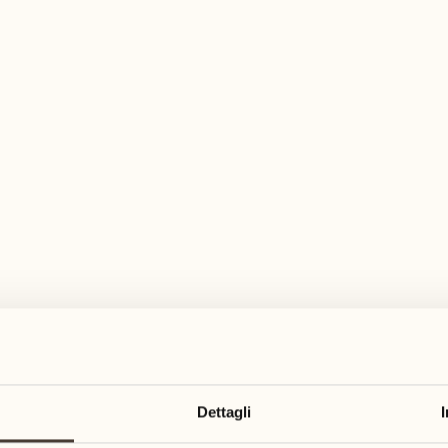
pia gamma di attività per ogni gusto ed es
settembre
settembre
21
28
3
2
lunedì
lunedì
EVENTO CULINARIO
22
29
3
2
Dettagli
martedì
martedì
Kitchen Talk