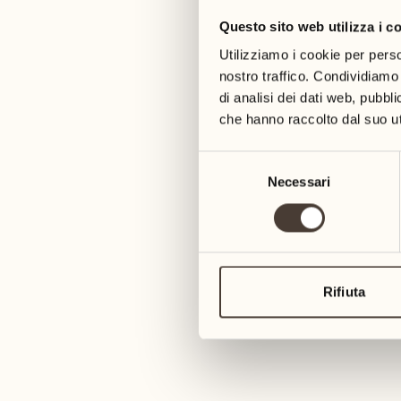
Questo sito web utilizza i c
09
16
2
mercoledì
mercoledì
Utilizziamo i cookie per perso
nostro traffico. Condividiamo 
di analisi dei dati web, pubbl
10
17
1
che hanno raccolto dal suo uti
giovedì
giovedì
Selezione
11
18
Necessari
del
07
3
venerdì
venerdì
consenso
lun
12
19
3
sabato
sabato
Rifiuta
13
20
2
domenica
domenica