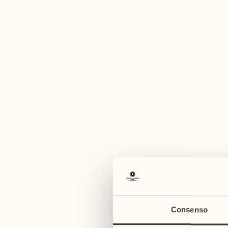
Un'am
settembre
settembre
07
14
2
lunedì
lunedì
07
08
15
lun
3
Consenso
martedì
martedì