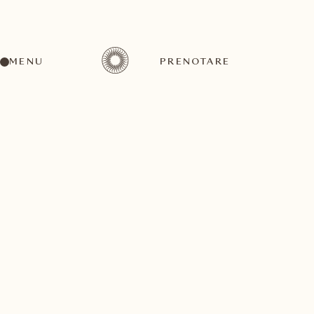
MENU
PRENOTARE
Un'ampia gamma di attività per ogni gusto ed
esigenza
settembre