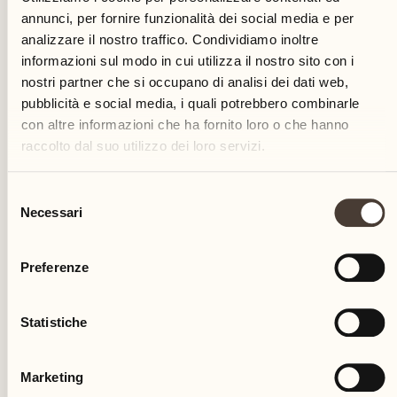
annunci, per fornire funzionalità dei social media e per
analizzare il nostro traffico. Condividiamo inoltre
informazioni sul modo in cui utilizza il nostro sito con i
nostri partner che si occupano di analisi dei dati web,
pubblicità e social media, i quali potrebbero combinarle
con altre informazioni che ha fornito loro o che hanno
raccolto dal suo utilizzo dei loro servizi.
VACANZE RILASSANTI
Selezione
Relax esclusivo con Nicole
Necessari
del
Prass-Anton
consenso
Preferenze
SPA & Beauty
Statistiche
Scopra i trattamenti esclusivi di Nicole Prass-
Anton
Marketing
SCOPRA DI PIÙ