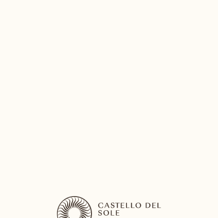
Otter – Vélo électrique aquatique
Pédaler sur l’eau – liberté, calme, équilibre, nature
VIVRE CETTE EXPÉRIENCE