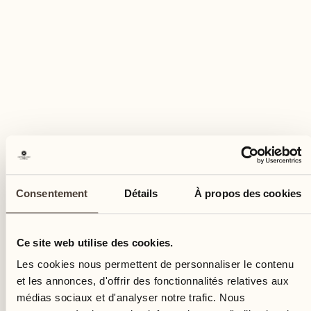
De préférence avec son propre équipement
(casque, chaps et bottes). Location possible sur
place. Frais de location du casque : CHF 10.
Annulation : gratuite jusqu'à 24 heures avant la
leçon. Passé ce délai, l'annulation sera facturée
au prix fort.
DEMANDER PLUS D'INFORMATION
Réserver cette activité
Consentement
Détails
À propos des cookies
Ce site web utilise des cookies.
Les cookies nous permettent de personnaliser le contenu
et les annonces, d'offrir des fonctionnalités relatives aux
médias sociaux et d'analyser notre trafic. Nous