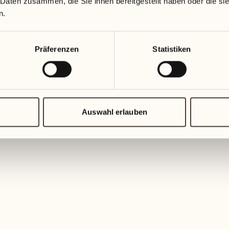
 YOUR TA
 Daten zusammen, die Sie ihnen bereitgestellt haben oder die s
n.
Präferenzen
Statistiken
 zwischen der Natur und den authentischen
rroirs zelebriert.
Auswahl erlauben