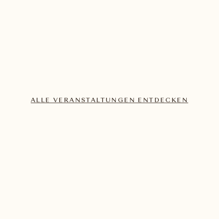
Al Parco
Lassen Sie sich von den Aromen verwöhnen
MEHR ENTDECKEN
ALLE VERANSTALTUNGEN ENTDECKEN