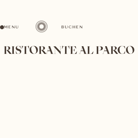
MENU
BUCHEN
RISTORANTE AL PARCO
Das Restaurant al Parco lädt mittags zum
entspannten Genuss unter freiem Himmel ein.