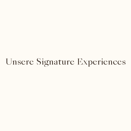
ch schon gefragt, warum bestimmte Momen
ere einfach vorbeiziehen? Wir möchten Ihn
, die ein bisschen natürlicher und persönlic
Unsere Signature Experiences