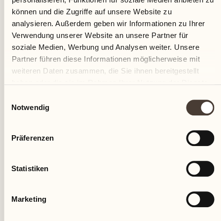
können und die Zugriffe auf unsere Website zu
analysieren. Außerdem geben wir Informationen zu Ihrer
Verwendung unserer Website an unsere Partner für
soziale Medien, Werbung und Analysen weiter. Unsere
Partner führen diese Informationen möglicherweise mit
weiteren Daten zusammen, die Sie ihnen bereitgestellt
haben oder die sie im Rahmen Ihrer Nutzung der Dienste
gesammelt haben.
Einwilligungsauswahl
Notwendig
Rundfahrt um die Inseln mit Halt in
Präferenzen
Santa Caterina del Sasso
Statistiken
MEHR ENTDECKEN
Marketing