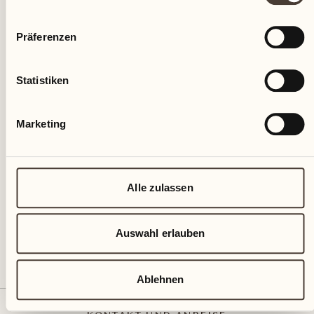
Präferenzen
Statistiken
Marketing
Castello del Sole Beach Resort & SPA
Via Muraccio 142
CH – 6612 Ascona
+41 91 791 02 02
Alle zulassen
info@castellodelsole.com
Auswahl erlauben
Ablehnen