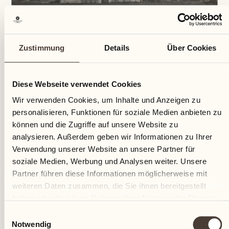
Zustimmung
Details
Über Cookies
Diese Webseite verwendet Cookies
Wir verwenden Cookies, um Inhalte und Anzeigen zu
personalisieren, Funktionen für soziale Medien anbieten zu
1540 baute Francesco Orelli aus Locarno auf dem
können und die Zugriffe auf unsere Website zu
Grundstück, welches damals Saleggi genannt wurde,
analysieren. Außerdem geben wir Informationen zu Ihrer
ein Haus. Das damals befestigte "Castello" lag
Verwendung unserer Website an unsere Partner für
zwischen den Mündungsarmen der Maggia und bot
soziale Medien, Werbung und Analysen weiter. Unsere
Orelli und den Anhängern der neuen protestantischen
Partner führen diese Informationen möglicherweise mit
Lehre einen idealen Unterschlupf. Auch nach dem
weiteren Daten zusammen, die Sie ihnen bereitgestellt
Zusammenbruch der protestantischen Gemeinde
haben oder die sie im Rahmen Ihrer Nutzung der Dienste
Locarno und ihrer Vertreibung blieb das Gebäude im
gesammelt haben.
Einwilligungsauswahl
Besitze der Familie Orelli.
Notwendig