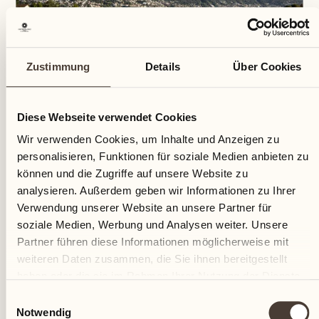
Zustimmung
Details
Über Cookies
Diese Webseite verwendet Cookies
Wir verwenden Cookies, um Inhalte und Anzeigen zu
personalisieren, Funktionen für soziale Medien anbieten zu
Um die Entwicklung des Hauses auch in Zukunft zu
können und die Zugriffe auf unsere Website zu
sichern, wurden im Winter 1992/93 und von
analysieren. Außerdem geben wir Informationen zu Ihrer
September 1993 bis Ende Juni 1994 in einer total 16-
Verwendung unserer Website an unsere Partner für
monatigen Bauphase folgende Neuerungen realisiert:
soziale Medien, Werbung und Analysen weiter. Unsere
Zugangsallee mit repräsentativem Empfangshof,
Partner führen diese Informationen möglicherweise mit
Erweiterung Castello "SPA & Beauty",
weiteren Daten zusammen, die Sie ihnen bereitgestellt
Gesamterneuerung des Restaurants "Tre Stagioni",
haben oder die sie im Rahmen Ihrer Nutzung der Dienste
Neukonstruktion der Bar "Bassa Selim", Neubau des
gesammelt haben.
Einwilligungsauswahl
luxuriösen Pavillon Locarno mit 30 Betten.
Notwendig