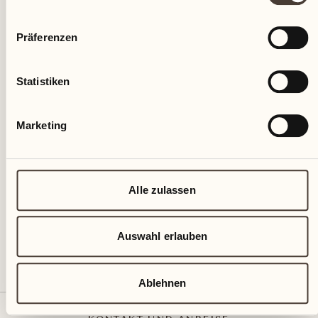
Präferenzen
Statistiken
Marketing
Castello del Sole Beach Resort & SPA
Via Muraccio 142
CH – 6612 Ascona
+41 91 791 02 02
Alle zulassen
info@castellodelsole.com
Auswahl erlauben
Ablehnen