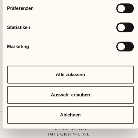
Präferenzen
Statistiken
Castello del Sole Beach Resort & SPA
Marketing
Via Muraccio 142
CH – 6612 Ascona
+41 91 791 02 02
info@castellodelsole.com
Alle zulassen
Auswahl erlauben
Ablehnen
KONTAKT UND ANREISE
PRESS MEDIA
INTEGRITY-LINE