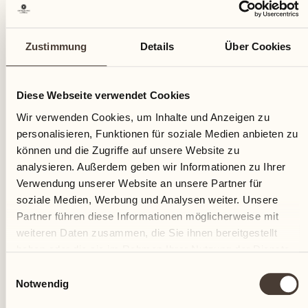
Zustimmung
Details
Über Cookies
Diese Webseite verwendet Cookies
Wir verwenden Cookies, um Inhalte und Anzeigen zu
personalisieren, Funktionen für soziale Medien anbieten zu
können und die Zugriffe auf unsere Website zu
Terreni alla Maggia baute getreu seinem Pioniergeist
analysieren. Außerdem geben wir Informationen zu Ihrer
die ersten Reisfelder in Qualität "loto" an. Bei der
Verwendung unserer Website an unsere Partner für
Wahl des Reises spielten mehrere Faktoren eine Rolle,
soziale Medien, Werbung und Analysen weiter. Unsere
darunter die Länge der Reifezeit, die Möglichkeit des
Partner führen diese Informationen möglicherweise mit
Trockenanbaus und die ideale Qualität für die
weiteren Daten zusammen, die Sie ihnen bereitgestellt
Zubereitung von Risotto, einem der traditionellen
haben oder die sie im Rahmen Ihrer Nutzung der Dienste
Tessiner Gerichte.
gesammelt haben.
Einwilligungsauswahl
Notwendig