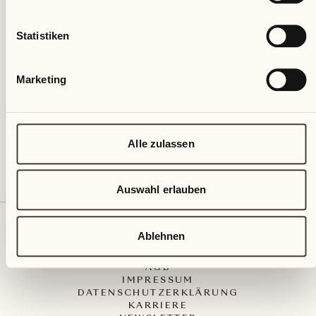
Statistiken
Castello del Sole Beach Resort & SPA
Via Muraccio 142
CH – 6612 Ascona
Marketing
+41 91 791 02 02
info@castellodelsole.com
Alle zulassen
Auswahl erlauben
KONTAKT UND ANREISE
Ablehnen
PRESS MEDIA
INTEGRITY-LINE
AGB
IMPRESSUM
DATENSCHUTZERKLÄRUNG
KARRIERE