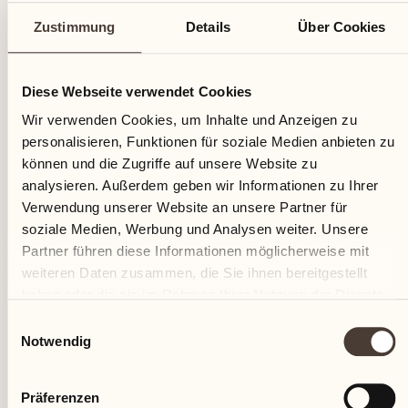
Zustimmung
Details
Über Cookies
Diese Webseite verwendet Cookies
Wir verwenden Cookies, um Inhalte und Anzeigen zu
personalisieren, Funktionen für soziale Medien anbieten zu
können und die Zugriffe auf unsere Website zu
analysieren. Außerdem geben wir Informationen zu Ihrer
Verwendung unserer Website an unsere Partner für
Die erste Gerste aus Ascona wird sowohl für die
soziale Medien, Werbung und Analysen weiter. Unsere
Bierproduktion (eigene und mit der Brauerei Locher)
Partner führen diese Informationen möglicherweise mit
als auch für die Herstellung des ersten Tessiner
weiteren Daten zusammen, die Sie ihnen bereitgestellt
Whiskys geerntet!
haben oder die sie im Rahmen Ihrer Nutzung der Dienste
gesammelt haben.
Einwilligungsauswahl
Notwendig
Präferenzen