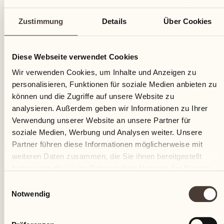
Zustimmung
Details
Über Cookies
Diese Webseite verwendet Cookies
Wir verwenden Cookies, um Inhalte und Anzeigen zu
personalisieren, Funktionen für soziale Medien anbieten zu
können und die Zugriffe auf unsere Website zu
analysieren. Außerdem geben wir Informationen zu Ihrer
Der erste Gin wird auf den Markt gebracht: Das vom
Verwendung unserer Website an unsere Partner für
damaligen Önologen Giuseppe Spagnuolo sorgfältig
soziale Medien, Werbung und Analysen weiter. Unsere
entwickelte Rezept enthält ausgewählte Tessiner
Partner führen diese Informationen möglicherweise mit
Botanicals und Yuzu aus Castello del Sole. Ein
weiteren Daten zusammen, die Sie ihnen bereitgestellt
Produkt, das die beiden Unternehmen verbindet.
haben oder die sie im Rahmen Ihrer Nutzung der Dienste
gesammelt haben.
Einwilligungsauswahl
Notwendig