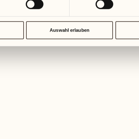
er Tageslicht. Grosse Fenster öffnen sich zum Tag. 
dschirm mit interaktiver und Videokonferenz-Technolo
 angrenzende Terrasse lädt zu einer Pause an der frisc
Auswahl erlauben