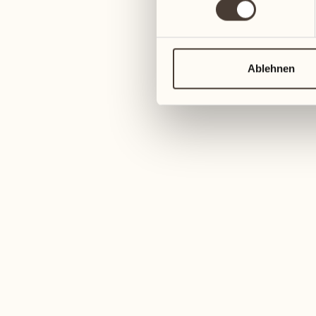
Ein eleganter Raum voll
und Ruhe. Ein 98"-Bil
Komfort. Die
Ablehnen