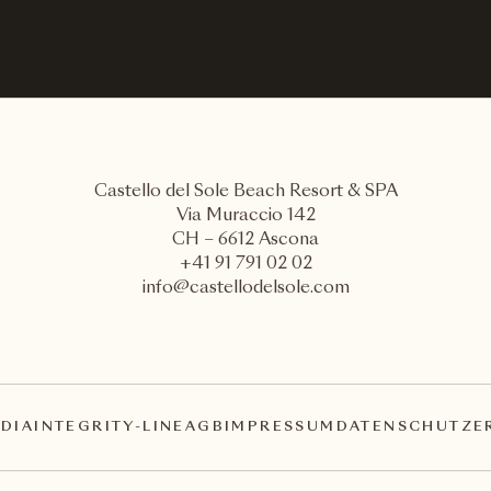
Castello del Sole Beach Resort & SPA
Via Muraccio 142
CH – 6612 Ascona
+41 91 791 02 02
info@castellodelsole.com
DIA
INTEGRITY-LINE
AGB
IMPRESSUM
DATENSCHUTZE