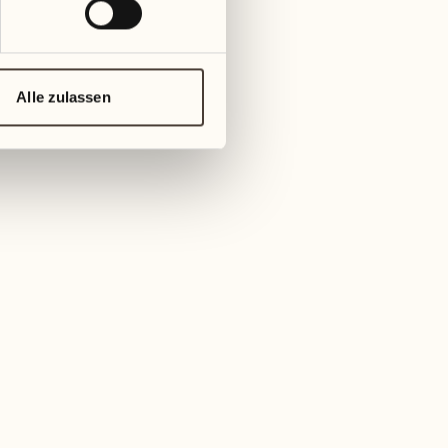
Holzmöbel schaffen Wärme
gie sorgt für modernen
hen Luft ein.
Alle zulassen