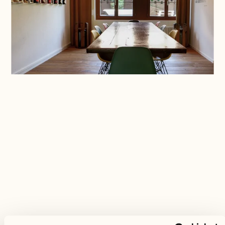
Ein rustikales Zimmer im Grün
unserer Weinberge
Das ungezwungene Ambiente mit antiken
Holzmöbeln bietet Inspiration für Ihre Meetings. Der