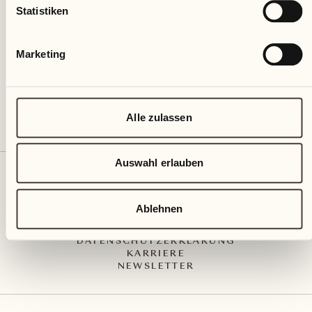
Via Muraccio 142
Statistiken
CH – 6612 Ascona
+41 91 791 02 02
info@castellodelsole.com
Marketing
Alle zulassen
Auswahl erlauben
KONTAKT UND ANREISE
PRESS MEDIA
INTEGRITY-LINE
Ablehnen
AGB
IMPRESSUM
DATENSCHUTZERKLÄRUNG
KARRIERE
NEWSLETTER