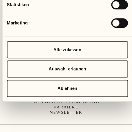
Via Muraccio 142
Statistiken
CH – 6612 Ascona
+41 91 791 02 02
info@castellodelsole.com
Marketing
Alle zulassen
Auswahl erlauben
KONTAKT UND ANREISE
PRESS MEDIA
INTEGRITY-LINE
Ablehnen
AGB
IMPRESSUM
DATENSCHUTZERKLÄRUNG
KARRIERE
NEWSLETTER