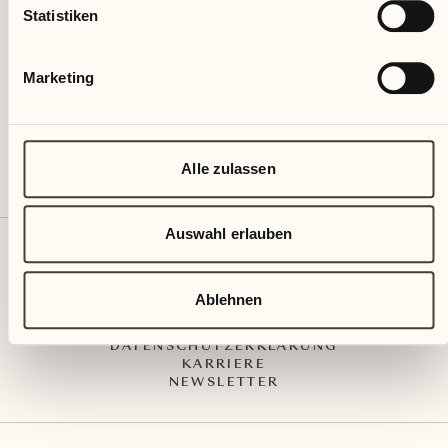
Via Muraccio 142
Statistiken
CH – 6612 Ascona
+41 91 791 02 02
info@castellodelsole.com
Marketing
Alle zulassen
Auswahl erlauben
KONTAKT UND ANREISE
PRESS MEDIA
INTEGRITY-LINE
Ablehnen
AGB
IMPRESSUM
DATENSCHUTZERKLÄRUNG
KARRIERE
NEWSLETTER