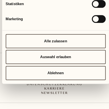
Via Muraccio 142
Statistiken
CH – 6612 Ascona
+41 91 791 02 02
info@castellodelsole.com
Marketing
Alle zulassen
Auswahl erlauben
KONTAKT UND ANREISE
PRESS MEDIA
INTEGRITY-LINE
Ablehnen
AGB
IMPRESSUM
DATENSCHUTZERKLÄRUNG
KARRIERE
NEWSLETTER