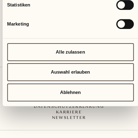
Via Muraccio 142
Statistiken
CH – 6612 Ascona
+41 91 791 02 02
info@castellodelsole.com
Marketing
Alle zulassen
Auswahl erlauben
KONTAKT UND ANREISE
PRESS MEDIA
INTEGRITY-LINE
Ablehnen
AGB
IMPRESSUM
DATENSCHUTZERKLÄRUNG
KARRIERE
NEWSLETTER