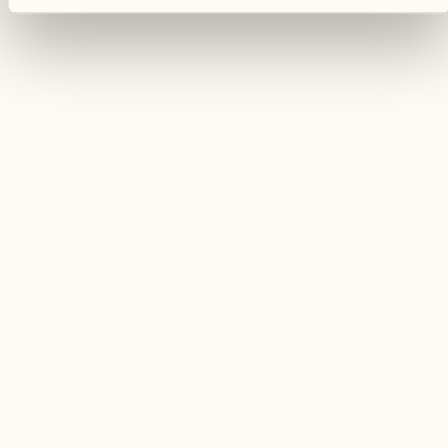
05. – 15. August 2026
Locarno
Locarno Film Festival
Das Locarno Film Festival ist das wichtigste
Filmfestival der Schweiz und gehört zu den
renommiertes­ten in Europa.
MEHR ENTDECKEN