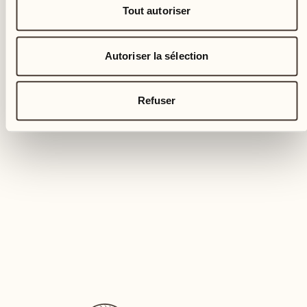
Tout autoriser
VACANCES DÉTENDUES
Autoriser la sélection
Relaxation profonde avec
Sabine Kauker
Refuser
SPA & Beauty
Découvrez les traitements exclusifs de Sabine
Kauker
EN SAVOIR PLUS