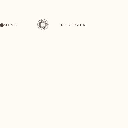
MENU
RÉSERVER
Un large éventail d'activités pour tous les goûts
octobre
08
2