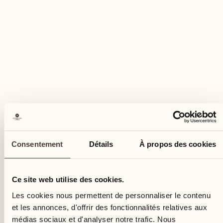
POUR LES ENFANTS
Promenade avec un poney
shetland
Consentement
Détails
À propos des cookies
Phili La Scuderia
La nature paisible et douce des poneys
Ce site web utilise des cookies.
Shetland est idéale pour les petits enfants
Les cookies nous permettent de personnaliser le contenu
EN SAVOIR PLUS
et les annonces, d'offrir des fonctionnalités relatives aux
médias sociaux et d'analyser notre trafic. Nous