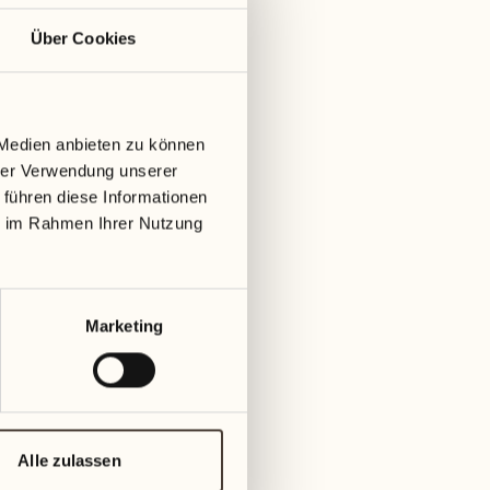
Über Cookies
Wann
Auf Anfrage bei unserem Concierge
 Medien anbieten zu können
hrer Verwendung unserer
Zeit
 führen diese Informationen
ie im Rahmen Ihrer Nutzung
Drei Stunden
10 Uhr bis 13 Uhr oder 14 Uhr bis 17 Uhr
Marketing
Preis
CHF 1’100.- Treibstoff inklusive
(Catering, Snacks und Inselzutritt nicht
inbegriffen)
Alle zulassen