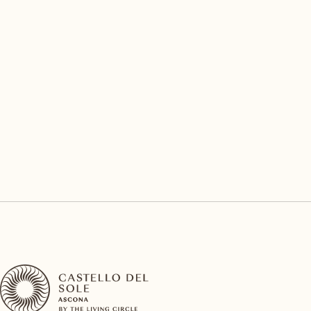
Otter - Wasser-E-Bike
Auf dem Wasser radeln – ruhig, stabil, frei, neu
DIESE EXPERIENCE LEBEN