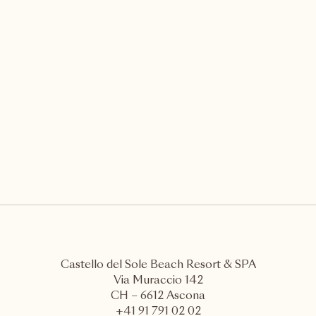
Cliff diving
Ein Sprung, pures Adrenalin.
DIESE EXPERIENCE LEBEN
Castello del Sole Beach Resort & SPA
Via Muraccio 142
CH – 6612 Ascona
+41 91 791 02 02