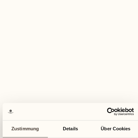
CHF 1’600.- Treibstoff inklusive
(Catering, Snacks und Inselzutritt nicht
inbegriffen)
MEHR INFORMATIONEN ANFORDERN
Diese Aktivität buchen
Zustimmung
Details
Über Cookies