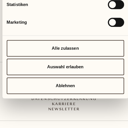
Via Muraccio 142
Statistiken
CH – 6612 Ascona
+41 91 791 02 02
info@castellodelsole.com
Marketing
Alle zulassen
Auswahl erlauben
KONTAKT UND ANREISE
PRESS MEDIA
INTEGRITY-LINE
Ablehnen
AGB
IMPRESSUM
DATENSCHUTZERKLÄRUNG
KARRIERE
NEWSLETTER